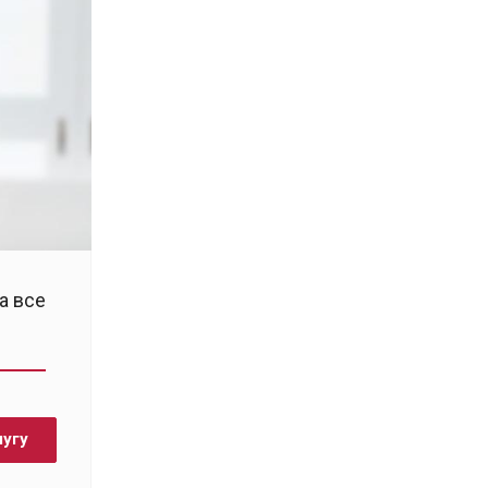
а все
лугу