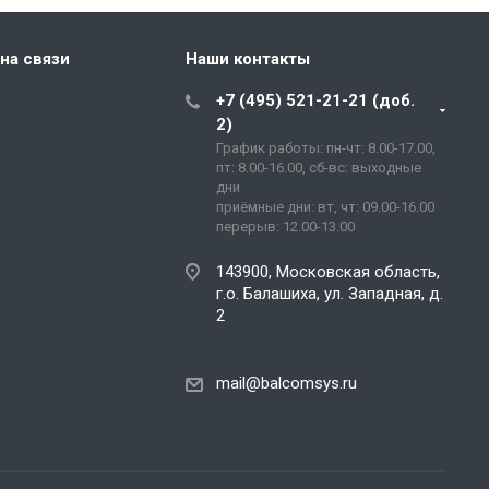
на связи
Наши контакты
+7 (495) 521-21-21 (доб.
2)
График работы: пн-чт: 8.00-17.00,
пт: 8.00-16.00, сб-вс: выходные
дни
приёмные дни: вт, чт: 09.00-16.00
перерыв: 12.00-13.00
143900, Московская область,
г.о. Балашиха, ул. Западная, д.
2
mail@balcomsys.ru